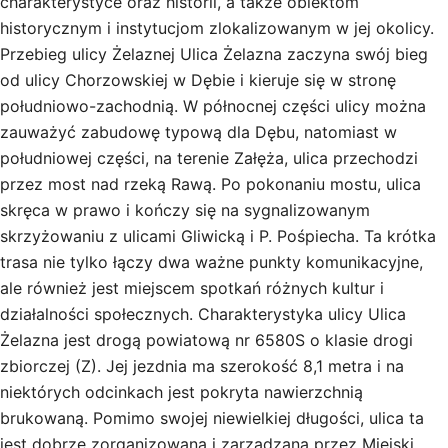
charakterystyce oraz historii, a także obiektom
historycznym i instytucjom zlokalizowanym w jej okolicy.
Przebieg ulicy Żelaznej Ulica Żelazna zaczyna swój bieg
od ulicy Chorzowskiej w Dębie i kieruje się w stronę
południowo-zachodnią. W północnej części ulicy można
zauważyć zabudowę typową dla Dębu, natomiast w
południowej części, na terenie Załęża, ulica przechodzi
przez most nad rzeką Rawą. Po pokonaniu mostu, ulica
skręca w prawo i kończy się na sygnalizowanym
skrzyżowaniu z ulicami Gliwicką i P. Pośpiecha. Ta krótka
trasa nie tylko łączy dwa ważne punkty komunikacyjne,
ale również jest miejscem spotkań różnych kultur i
działalności społecznych. Charakterystyka ulicy Ulica
Żelazna jest drogą powiatową nr 6580S o klasie drogi
zbiorczej (Z). Jej jezdnia ma szerokość 8,1 metra i na
niektórych odcinkach jest pokryta nawierzchnią
brukowaną. Pomimo swojej niewielkiej długości, ulica ta
jest dobrze zorganizowana i zarządzana przez Miejski