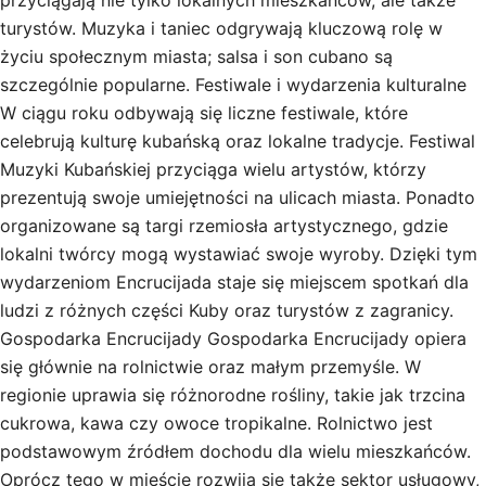
przyciągają nie tylko lokalnych mieszkańców, ale także
turystów. Muzyka i taniec odgrywają kluczową rolę w
życiu społecznym miasta; salsa i son cubano są
szczególnie popularne. Festiwale i wydarzenia kulturalne
W ciągu roku odbywają się liczne festiwale, które
celebrują kulturę kubańską oraz lokalne tradycje. Festiwal
Muzyki Kubańskiej przyciąga wielu artystów, którzy
prezentują swoje umiejętności na ulicach miasta. Ponadto
organizowane są targi rzemiosła artystycznego, gdzie
lokalni twórcy mogą wystawiać swoje wyroby. Dzięki tym
wydarzeniom Encrucijada staje się miejscem spotkań dla
ludzi z różnych części Kuby oraz turystów z zagranicy.
Gospodarka Encrucijady Gospodarka Encrucijady opiera
się głównie na rolnictwie oraz małym przemyśle. W
regionie uprawia się różnorodne rośliny, takie jak trzcina
cukrowa, kawa czy owoce tropikalne. Rolnictwo jest
podstawowym źródłem dochodu dla wielu mieszkańców.
Oprócz tego w mieście rozwija się także sektor usługowy,