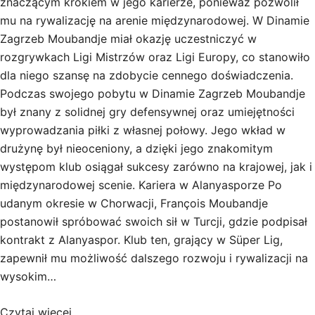
znaczącym krokiem w jego karierze, ponieważ pozwolił
mu na rywalizację na arenie międzynarodowej. W Dinamie
Zagrzeb Moubandje miał okazję uczestniczyć w
rozgrywkach Ligi Mistrzów oraz Ligi Europy, co stanowiło
dla niego szansę na zdobycie cennego doświadczenia.
Podczas swojego pobytu w Dinamie Zagrzeb Moubandje
był znany z solidnej gry defensywnej oraz umiejętności
wyprowadzania piłki z własnej połowy. Jego wkład w
drużynę był nieoceniony, a dzięki jego znakomitym
występom klub osiągał sukcesy zarówno na krajowej, jak i
międzynarodowej scenie. Kariera w Alanyasporze Po
udanym okresie w Chorwacji, François Moubandje
postanowił spróbować swoich sił w Turcji, gdzie podpisał
kontrakt z Alanyaspor. Klub ten, grający w Süper Lig,
zapewnił mu możliwość dalszego rozwoju i rywalizacji na
wysokim…
Czytaj więcej