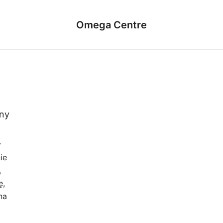
Omega Centre
lny
y
ie
,
ę,
na