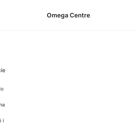
Omega Centre
ie
do
na
 i