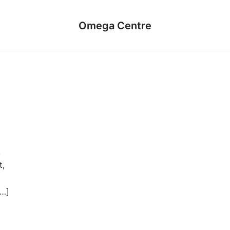
Omega Centre
k
t,
[…]