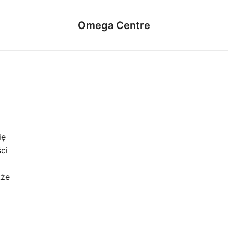
Omega Centre
ię
ci
kże