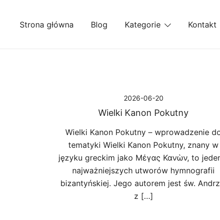
Przejdź
do
Strona główna
Blog
Kategorie
Kontakt
treści
2026-06-20
Wielki Kanon Pokutny
Wielki Kanon Pokutny – wprowadzenie d
tematyki Wielki Kanon Pokutny, znany w
języku greckim jako Μέγας Κανὼν, to jede
najważniejszych utworów hymnografii
bizantyńskiej. Jego autorem jest św. Andrz
z […]