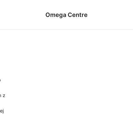
Omega Centre
o
n z
ej