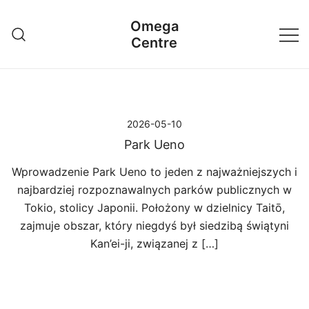
Przejdź
Omega
do
Centre
treści
2026-05-10
Park Ueno
Wprowadzenie Park Ueno to jeden z najważniejszych i
najbardziej rozpoznawalnych parków publicznych w
Tokio, stolicy Japonii. Położony w dzielnicy Taitō,
zajmuje obszar, który niegdyś był siedzibą świątyni
Kan’ei-ji, związanej z […]