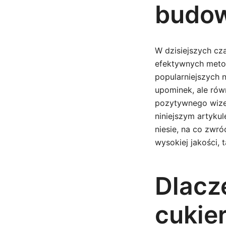
budow
W dzisiejszych cz
efektywnych metod
popularniejszych 
upominek, ale rów
pozytywnego wizer
niniejszym artykul
niesie, na co zwr
wysokiej jakości, 
Dlacz
cukier