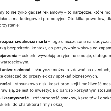
rmy to nie tylko gadżet reklamowy – to narzędzie, które m
iałania marketingowe i promocyjne. Oto kilka powodów, dl
rzystanie:
rozpoznawalności marki
– logo umieszczone na słodyczac
arką bezpośredni kontakt, co pozytywnie wpływa na zapami
ojarzenia
– cukierki wywołują przyjemne emocje, dlatego m
 wartościowym.
i uniwersalność
– słodycze można rozdawać na eventach, 
kże dołączać do przesyłek czy spotkań biznesowych.
wności
– stosunkowo niski koszt produkcji i możliwość m
awiają, że jest to inwestycja o bardzo korzystnym stosun
a i kreatywność
– różnorodność smaków, kształtów i opa
ierki do charakteru firmy i okazji.