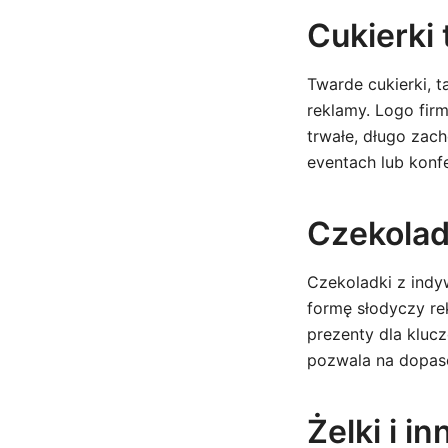
Cukierki
Twarde cukierki, t
reklamy. Logo fir
trwałe, długo zac
eventach lub konf
Czekoladk
Czekoladki z ind
formę słodyczy re
prezenty dla kluc
pozwala na dopaso
Żelki i i