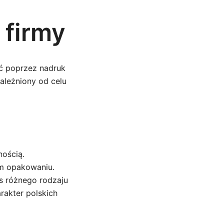
 firmy
ać poprzez nadruk
ależniony od celu
nością.
ym opakowaniu.
s różnego rodzaju
rakter polskich