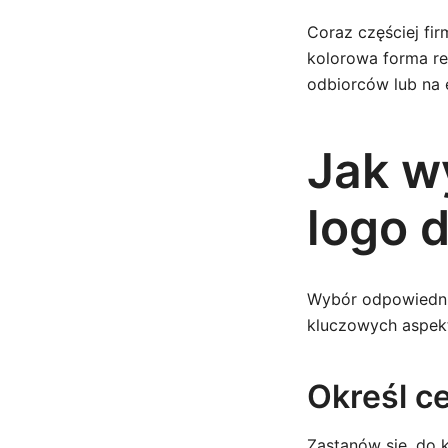
Coraz częściej firm
kolorowa forma re
odbiorców lub na 
Jak w
logo d
Wybór odpowiedni
kluczowych aspekt
Określ c
Zastanów się, do k