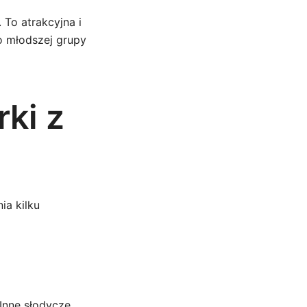
. To atrakcyjna i
o młodszej grupy
ki z
a kilku
 Inne słodycze