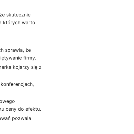
oże skutecznie
a których warto
h sprawia, że
ętywanie firmy.
arka kojarzy się z
konferencjach,
asowego
ku ceny do efektu.
kowań pozwala