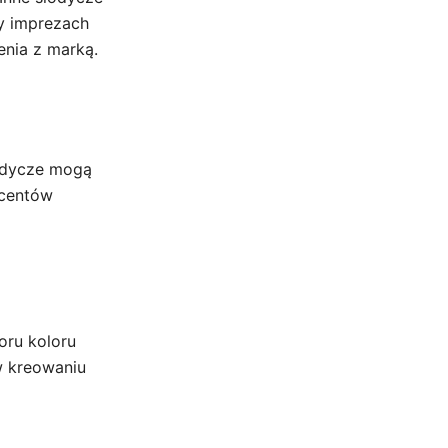
zy imprezach
nia z marką.
łodycze mogą
ucentów
oru koloru
w kreowaniu