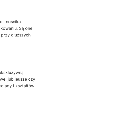
oli nośnika
akowaniu. Są one
 przy dłuższych
 ekskluzywną
e, jubileusze czy
olady i kształtów