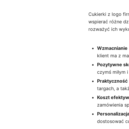
Cukierki z logo fi
wspierać różne dz
rozważyć ich wyko
Wzmacnianie 
klient ma z m
Pozytywne sk
czymś miłym i
Praktyczność 
targach, a ta
Koszt efekty
zamówienia spr
Personalizacj
dostosować cuk