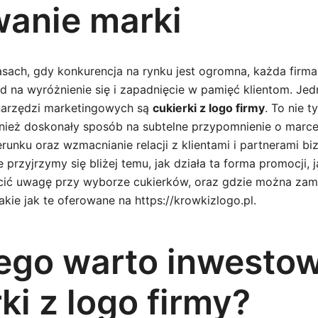
anie marki
asach, gdy konkurencja na rynku jest ogromna, każda firm
 na wyróżnienie się i zapadnięcie w pamięć klientom. Je
narzędzi marketingowych są
cukierki z logo firmy
. To nie 
nież doskonały sposób na subtelne przypomnienie o marc
unku oraz wzmacnianie relacji z klientami i partnerami b
e przyjrzymy się bliżej temu, jak działa ta forma promocji, 
ócić uwagę przy wyborze cukierków, oraz gdzie można za
takie jak te oferowane na https://krowkizlogo.pl.
ego warto inwesto
ki z logo firmy?