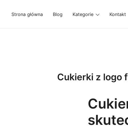
Przejdź
do
Strona główna
Blog
Kategorie
Kontakt
treści
Cukierki z logo
Cukier
skute