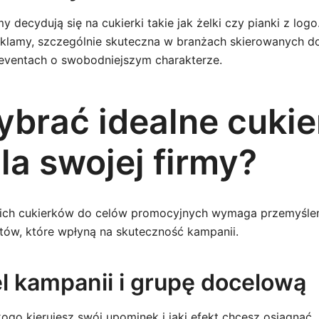
y decydują się na cukierki takie jak żelki czy pianki z logo
klamy, szczególnie skuteczna w branżach skierowanych d
eventach o swobodniejszym charakterze.
ybrać idealne cukier
la swojej firmy?
ch cukierków do celów promocyjnych wymaga przemyśleni
ów, które wpłyną na skuteczność kampanii.
el kampanii i grupę docelową
ogo kierujesz swój upominek i jaki efekt chcesz osiągnąć.