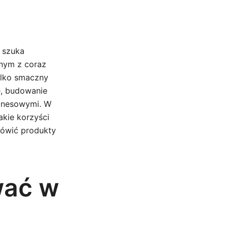
a szuka
dnym z coraz
tylko smaczny
e, budowanie
iznesowymi. W
jakie korzyści
mówić produkty
wać w