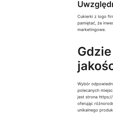
Uwzględn
Cukierki z logo f
pamiętać, że inwe
marketingowe.
Gdzie
jakośc
Wybór odpowiedni
polecanych miejsc
jest strona https:
oferując różnorodn
unikalnego produ