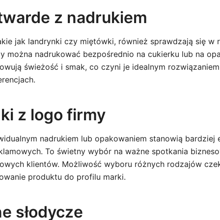
 twarde z nadrukiem
akie jak landrynki czy miętówki, również sprawdzają się w r
my można nadrukować bezpośrednio na cukierku lub na op
howują świeżość i smak, co czyni je idealnym rozwiązaniem
erencjach.
i z logo firmy
ywidualnym nadrukiem lub opakowaniem stanowią bardziej
klamowych. To świetny wybór na ważne spotkania biznesow
zowych klientów. Możliwość wyboru różnych rodzajów czek
wanie produktu do profilu marki.
nne słodycze