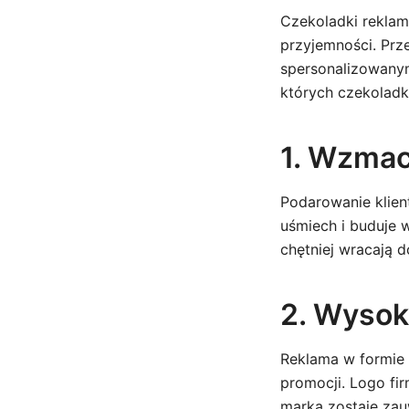
Czekoladki reklam
przyjemności. Prz
spersonalizowany
których czekoladk
1. Wzmacn
Podarowanie klien
uśmiech i buduje 
chętniej wracają d
2. Wysok
Reklama w formie s
promocji. Logo fi
marka zostaje zau