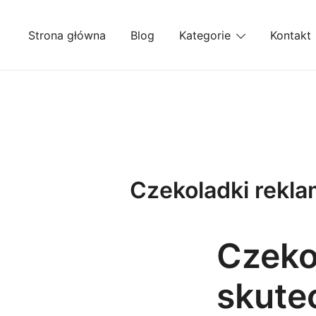
Przejdź
do
Strona główna
Blog
Kategorie
Kontakt
treści
Czekoladki rekl
Czeko
skute