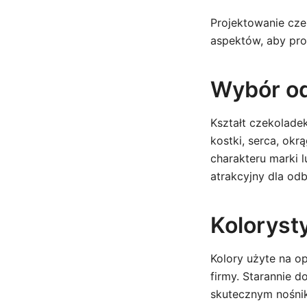
Projektowanie cze
aspektów, aby pro
Wybór od
Kształt czekolade
kostki, serca, ok
charakteru marki l
atrakcyjny dla od
Kolorysty
Kolory użyte na o
firmy. Starannie d
skutecznym nośnik