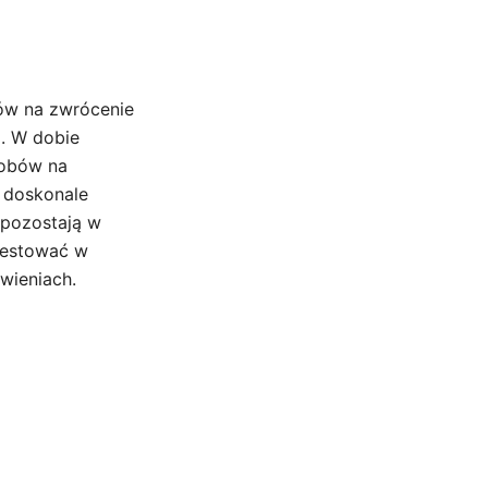
bów na zwrócenie
. W dobie
sobów na
, doskonale
 pozostają w
westować w
wieniach.