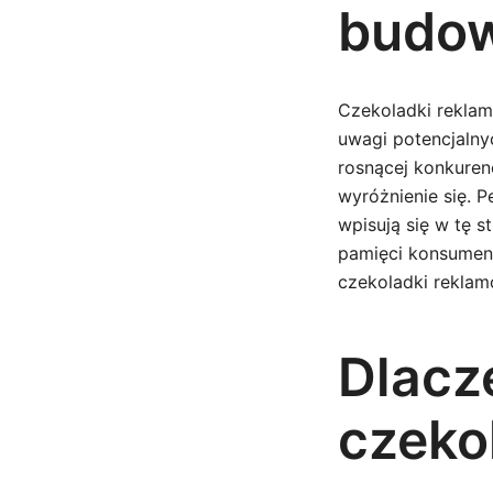
budow
Czekoladki reklam
uwagi potencjalny
rosnącej konkuren
wyróżnienie się. P
wpisują się w tę 
pamięci konsument
czekoladki reklam
Dlacz
czeko