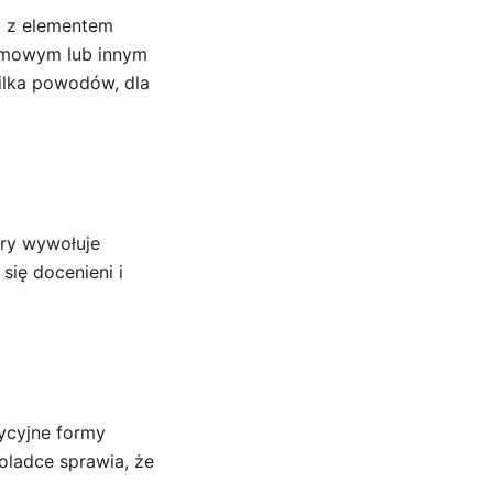
ą z elementem
lamowym lub innym
ilka powodów, dla
óry wywołuje
się docenieni i
dycyjne formy
oladce sprawia, że