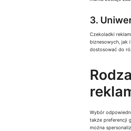
3. Uniwe
Czekoladki rekla
biznesowych, jak i
dostosować do róż
Rodza
rekla
Wybór odpowiednic
także preferencji 
można spersonali