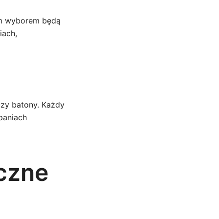
łym wyborem będą
iach,
czy batony. Każdy
paniach
czne