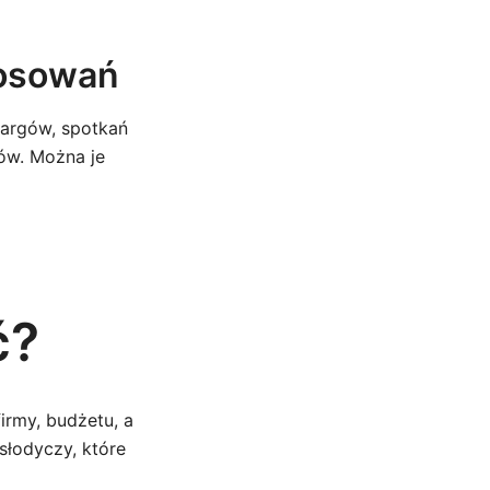
tosowań
argów, spotkań
tów. Można je
ć?
rmy, budżetu, a
słodyczy, które