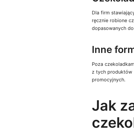
Dla firm stawiają
ręcznie robione c
dopasowanych do s
Inne for
Poza czekoladkami
z tych produktów
promocyjnych.
Jak z
czeko