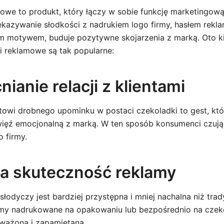
owe to produkt, który łączy w sobie funkcję marketingow
ekazywanie słodkości z nadrukiem logo firmy, hasłem rek
m motywem, buduje pozytywne skojarzenia z marką. Oto k
i reklamowe są tak popularne:
ianie relacji z klientami
towi drobnego upominku w postaci czekoladki to gest, kt
więź emocjonalną z marką. W ten sposób konsumenci czują 
o firmy.
a skuteczność reklamy
łodyczy jest bardziej przystępna i mniej nachalna niż tra
rmy nadrukowane na opakowaniu lub bezpośrednio na czek
ważona i zapamiętana.