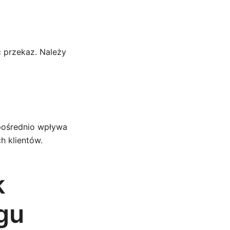
 przekaz. Należy
pośrednio wpływa
h klientów.
k
gu