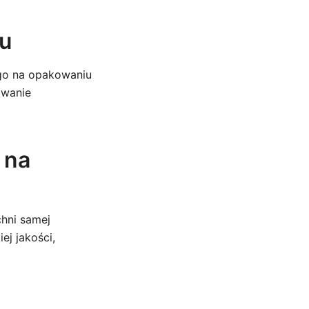
iu
ego na opakowaniu
owanie
 na
hni samej
j jakości,