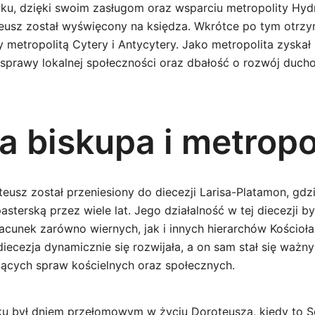
oku, dzięki swoim zasługom oraz wsparciu metropolity Hydr
eusz został wyświęcony na księdza. Wkrótce po tym otrzym
 metropolitą Cytery i Antycytery. Jako metropolita zyskał
sprawy lokalnej społeczności oraz dbałość o rozwój duc
a biskupa i metropo
eusz został przeniesiony do diecezji Larisa-Platamon, gd
sterską przez wiele lat. Jego działalność w tej diecezji b
acunek zarówno wiernych, jak i innych hierarchów Kościoła
ecezja dynamicznie się rozwijała, a on sam stał się waż
ących spraw kościelnych oraz społecznych.
ku był dniem przełomowym w życiu Doroteusza, kiedy to 