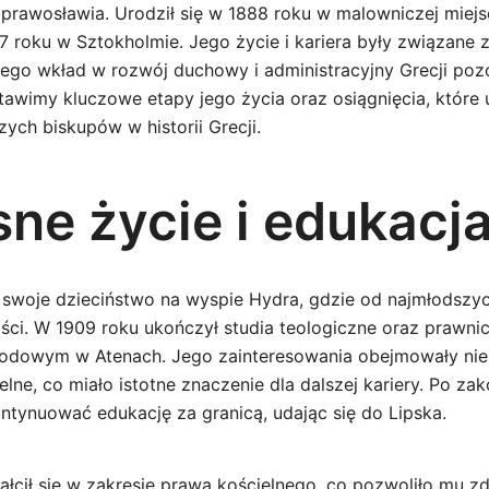
o prawosławia. Urodził się w 1888 roku w malowniczej miej
7 roku w Sztokholmie. Jego życie i kariera były związane 
ego wkład w rozwój duchowy i administracyjny Grecji pozo
tawimy kluczowe etapy jego życia oraz osiągnięcia, które 
ych biskupów w historii Grecji.
ne życie i edukacj
 swoje dzieciństwo na wyspie Hydra, gdzie od najmłodszyc
ości. W 1909 roku ukończył studia teologiczne oraz prawni
odowym w Atenach. Jego zainteresowania obejmowały nie t
lne, co miało istotne znaczenie dla dalszej kariery. Po za
ntynuować edukację za granicą, udając się do Lipska.
łcił się w zakresie prawa kościelnego, co pozwoliło mu 