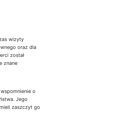
zas wizyty
ławnego oraz dla
erci został
e znane
e wspomnienie o
eństwa. Jego
mieli zaszczyt go