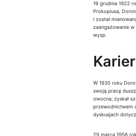
19 grudnia 1922 r
Prokopiusa, Dorot
i został mianowany
zaangażowanie w 
wysp.
Karier
W 1935 roku Dorot
swoją pracę duszpa
owocna; zyskał sz
przewodnictwem di
dyskusjach dotycz
29 marca 1956 ro