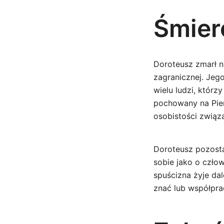
Śmier
Doroteusz zmarł n
zagranicznej. Jeg
wielu ludzi, któr
pochowany na Pie
osobistości związa
Doroteusz pozosta
sobie jako o czło
spuścizna żyje da
znać lub współpra