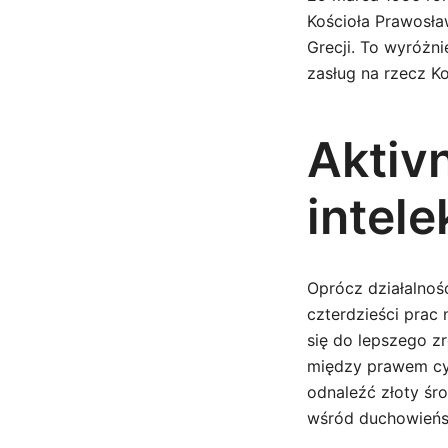
Kościoła Prawosła
Grecji. To wyróżn
zasług na rzecz K
Aktiv
intele
Oprócz działalnoś
czterdzieści prac
się do lepszego z
między prawem cyw
odnaleźć złoty śr
wśród duchowieńs