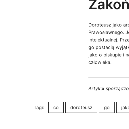
Zakoń
Doroteusz jako arc
Prawosławnego. Je
intelektualnej. Pr
go postacią wyjąt
jako o biskupie i 
człowieka.
Artykuł sporządz
Tagi:
co
doroteusz
go
jak