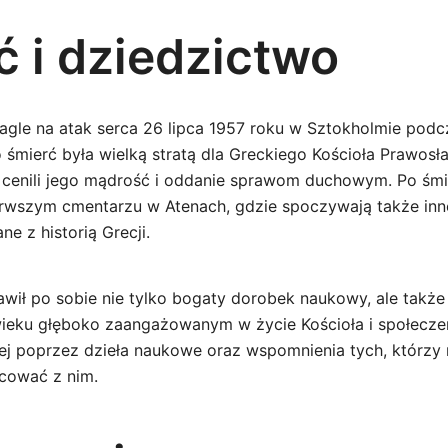
ć i dziedzictwo
agle na atak serca 26 lipca 1957 roku w Sztokholmie podc
o śmierć była wielką stratą dla Greckiego Kościoła Prawos
zy cenili jego mądrość i oddanie sprawom duchowym. Po śmi
rwszym cmentarzu w Atenach, gdzie spoczywają także inn
ne z historią Grecji.
wił po sobie nie tylko bogaty dorobek naukowy, ale takż
wieku głęboko zaangażowanym w życie Kościoła i społecz
lej poprzez dzieła naukowe oraz wspomnienia tych, którzy 
cować z nim.