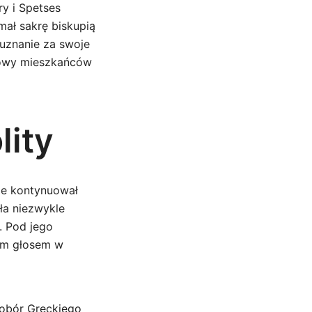
y i Spetses
ał sakrę biskupią
 uznanie za swoje
howy mieszkańców
lity
zie kontynuował
yła niezwykle
. Pod jego
nym głosem w
Sobór Greckiego