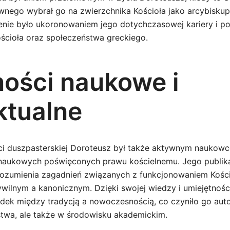
wnego wybrał go na zwierzchnika Kościoła jako arcybiskupa
ienie było ukoronowaniem jego dotychczasowej kariery i p
ościoła oraz społeczeństwa greckiego.
ności naukowe i
ktualne
ci duszpasterskiej Doroteusz był także aktywnym naukow
 naukowych poświęconych prawu kościelnemu. Jego publika
rozumienia zagadnień związanych z funkcjonowaniem Kościo
ilnym a kanonicznym. Dzięki swojej wiedzy i umiejętności
odek między tradycją a nowoczesnością, co czyniło go auto
twa, ale także w środowisku akademickim.