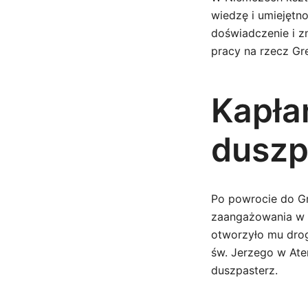
wiedzę i umiejętn
doświadczenie i z
pracy na rzecz Gr
Kapła
duszp
Po powrocie do Gr
zaangażowania w ż
otworzyło mu drogę
św. Jerzego w Ate
duszpasterz.