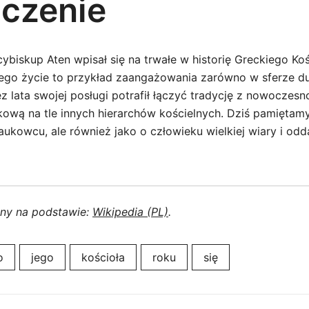
czenie
ybiskup Aten wpisał się na trwałe w historię Greckiego Koś
go życie to przykład zaangażowania zarówno w sferze duc
zez lata swojej posługi potrafił łączyć tradycję z nowoczesn
kową na tle innych hierarchów kościelnych. Dziś pamiętamy
naukowcu, ale również jako o człowieku wielkiej wiary i odd
ony na podstawie:
Wikipedia (PL)
.
o
jego
kościoła
roku
się