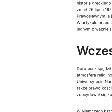
historię greckieg
zmarł 26 lipca 195
Prawosławnym, a j
W artykule przeds
jednym z ważniejsz
Wczes
Doroteusz spędził
atmosfera religijn
Uniwersytecie Nar
także prawo koście
zdecydował się ko
W Niemczech kszta