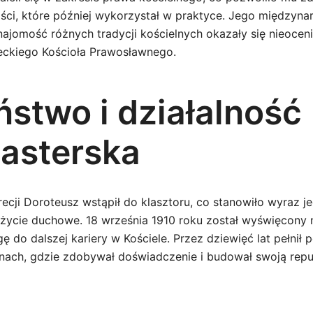
ości, które później wykorzystał w praktyce. Jego międzyn
najomość różnych tradycji kościelnych okazały się nieoce
eckiego Kościoła Prawosławnego.
ństwo i działalność
asterska
ecji Doroteusz wstąpił do klasztoru, co stanowiło wyraz j
ycie duchowe. 18 września 1910 roku został wyświęcony 
 do dalszej kariery w Kościele. Przez dziewięć lat pełnił 
nach, gdzie zdobywał doświadczenie i budował swoją repu