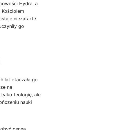
scowości Hydra, a
z Kościołem
staje niezatarte.
uczyniły go
a
h lat otaczała go
cze na
ylko teologię, ale
kończeniu nauki
zdobyć cenną