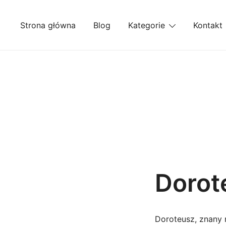
Przejdź
do
Strona główna
Blog
Kategorie
Kontakt
treści
Dorot
Doroteusz, znany r