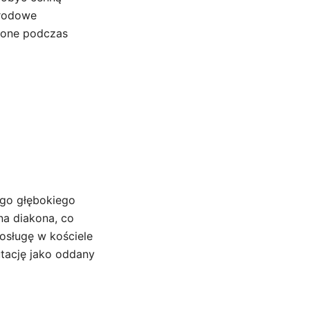
arodowe
nione podczas
ego głębokiego
na diakona, co
posługę w kościele
tację jako oddany