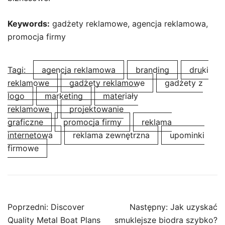
Keywords:
gadżety reklamowe, agencja reklamowa,
promocja firmy
Tagi:
agencja reklamowa
branding
druki
reklamowe
gadżety reklamowe
gadżety z
logo
marketing
materiały
reklamowe
projektowanie
graficzne
promocja firmy
reklama
internetowa
reklama zewnętrzna
upominki
firmowe
Nawigacja
Poprzedni:
Discover
Następny:
Jak uzyskać
wpisu
Quality Metal Boat Plans
smuklejsze biodra szybko?